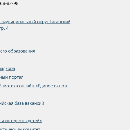
68-82-98
.г. муниципальный округ Таганский,
тр. 4
шего образования
я
надзора
ный портал
блиотека онлайн «Единое окно к
ийская база вакансий
 и интересов детей»
стический комитет