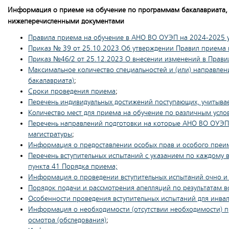
Информация о приеме на обучение по программам бакалавриата, 
нижеперечисленными документами
Правила приема на обучение в АНО ВО ОУЭП на 2024-2025 у
Приказ № 39 от 25.10.2023 Об утверждении Правил приема
Приказ №46/2 от 25.12.2023 О внесении изменений в Прави
Максимальное количество специальностей и (или) направлен
бакалавриата)
;
Сроки проведения приема
;
Перечень индивидуальных достижений поступающих, учитыва
Количество мест для приема на обучение по различным усло
Перечень направлений подготовки на которые АНО ВО ОУЭП 
магистратуры
;
Информация о предоставлении особых прав и особого преим
Перечень вступительных испытаний с указанием по каждому
пункта 41 Порядка приема;
Информация о проведении вступительных испытаний очно и 
Порядок подачи и рассмотрения апелляций по результатам в
Особенности проведения вступительных испытаний для инва
Информация о необходимости (отсутствии необходимости) 
осмотра (обследования)
;