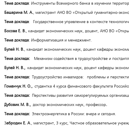
Тема доклада
: Инструменты Всемирного банка в изучении территор
Башарина М. А.
, магистрант АНО ВО «Открытый гуманитарно-экон
Тема доклада
: Государственное управление в контексте технологи
Босова Е. В.
, кандидат экономических наук, доцент, АНО ВО «Откр
Тема доклада
: Информатизация и менеджмент.
Булей Н. В.
, кандидат экономических наук, доцент кафедры эконо
Тема доклада:
Механизм содействия в трудоустройстве и постдип
Булей Н. В.,
кандидат экономических наук, доцент кафедры эконом
Тема доклада:
Трудоустройство инвалидов: проблемы и перспекти
Гоманчук Н. О.,
студентка 4 курса финансового факультета Российс
Тема доклада:
Перспективы развития саморегулируемых организаци
Дубовик М. В.,
доктор экономических наук, профессор
.
Тема доклада:
Электроэнергетика в России: вчера и сегодня.
З
абродин Е. А
., магистрант, 3 курс, Частное образовательное учр