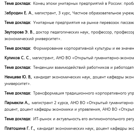
Тема доклада:
Конец эпохи унитарных предприятий в России: проб
З
абродин Е. А
., магистрант, 3 курс, Частное образовательное учр
Тема доклада:
Унитарные предприятия на рынке перевозок пассаж
Зауторова Э. В.
, доктор педагогических наук, профессор, професс
экономический университет».
Тема доклада:
Формирование корпоративной культуры и ее значени
Куликов С. С
., магистрант, АНО ВО «Открытый гуманитарно-эконом
Тема доклада:
Тенденции взаимодействий работников и работодат
Немцева Ю. В,
кандидат экономических наук, доцент кафедры эко
университет».
Тема доклада:
Трансформация традиционного корпоративного упр
Пармакли А.,
магистрант 2 курса, АНО ВО «Открытый гуманитарно
доцент, доцент кафедры экономики и управления, АНО ВО «Откры
Тема доклада:
ИТ-рынок и актуальность его антимонопольного рег
Платошина Г. Г.,
кандидат экономических наук, доцент кафедры э