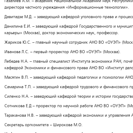
Газалиев А.М. – академик Национальной Академии наук Республики 
директора частного учреждения «Информационные технологии».
Давитадзе М.Д. – заведующий кафедрой уголовного права и процес
Данилина Е.И. – заведующий кафедрой Государственного и муници
карьеры» (Москва), доктор экономических наук, профессор.
Жариков Ю.С. – главный научный сотрудник АНО ВО «ОУЭП» (Москва
Иванова Л.С. – первый проректор АНО ВО «ОУЭП» (Москва).
Лебедев Н.А. – главный специалист Института экономики РАН, по
кафедрой Экономики и финансового права АНО ВО «Институт делов
Масягин В.П. – заведующий кафедрой педагогики и психологии АНО
Самарина Т.П. – заведующий кафедрой трудового и финансового пр
Силенко Н.А. – заведующий кафедрой теории и истории государств
Сотникова Е.Д – проректор по научной работе АНО ВО «ОУЭП» (Мос
Тараканова Н.В. – заведующий кафедрой экономики и управления 
Секретарь оргкомитета – Широкова М.О.