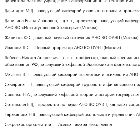
директора Частное учреждение «Информационные технологии»
Давитадзе М.Д., заведующий кафедрой уголовного права и процесс
Данилина Елена Ивановна, – д.э.н., профессор, заведующий кафед
АНО ВО «Институт деловой карьеры» (Москва)
Жариков Ю.С., главный научный сотрудник АНО ВО ОУЭП (Москва), 
Иванова Л.С. – Первый проректор АНО ВО ОУЭП (Москва)
Лебедев Никита Андреевич – д.э.н., профессор, главный специали
образования РФ, заведующий кафедрой Экономики и финансового 
Масягин В. П. заведующий кафедрой педагогики и психологии АНО 
Самарина Т.П., заведующий кафедрой трудового и финансового пра
Силенко Н.А., заведующий кафедрой теории и истории государства
Сотникова Е.Д, проректор по науке АНО ВО ОУЭП, кандидат социо
Тараканова Н.В., заведующий кафедрой экономики и управления А
Секретарь оргкомитета – Асеева Тамара Николаевна