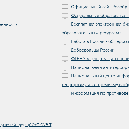
Официальный сайт Рособр
Федеральный образователь
Бесплатная электронная би
венность
образовательным ресурсам»
Работа в России - общеросс
Добровольцы России
ФГБНУ «Центр защиты прав
Национальный антитеррори
Национальный центр инфо
терроризму и экстремизму в об
Информация по противоде
 условий труда (СОУТ ОУЭП)