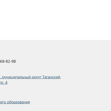
68-82-98
.г. муниципальный округ Таганский,
тр. 4
шего образования
я