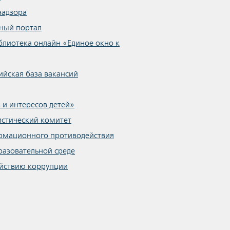
надзора
ный портал
блиотека онлайн «Единое окно к
ийская база вакансий
 и интересов детей»
стический комитет
рмационного противодействия
разовательной среде
йствию коррупции