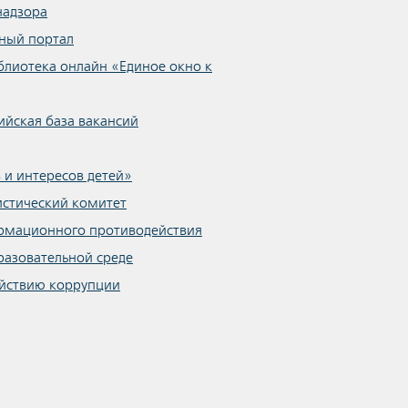
надзора
ный портал
блиотека онлайн «Единое окно к
ийская база вакансий
 и интересов детей»
стический комитет
рмационного противодействия
разовательной среде
йствию коррупции