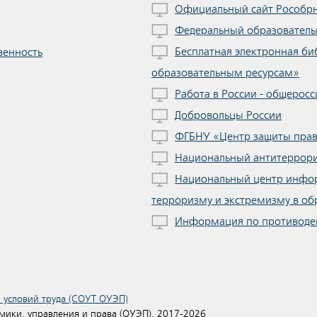
Официальный сайт Рособр
Федеральный образователь
Бесплатная электронная би
венность
образовательным ресурсам»
Работа в России - общеросс
Добровольцы России
ФГБНУ «Центр защиты прав
Национальный антитеррори
Национальный центр инфо
терроризму и экстремизму в об
Информация по противоде
 условий труда (СОУТ ОУЭП)
ики, управления и права (ОУЭП), 2017-2026