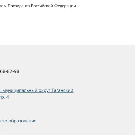
казом Президента Российской Федерации
68-82-98
.г. муниципальный округ Таганский,
тр. 4
шего образования
я