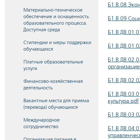
Б1.В.08 Экон
Материально-техническое
обеспечение и оснащенность
Б1.В.09 Соц
образовательного процесса.
Доступная среда
Б1.В.ДВ.01.0
Стипендии и меры поддержки
Б1.В.ДВ.01.0
обучающихся
Б1.В.ДВ.02.
Платные образовательные
организациеи
услуги
Б1.В.ДВ.02.
Финансово-хозяйственная
деятельность
Б1.В.ДВ.03.
Вакантные места для приема
культура.pdf
(перевода) обучающихся
Б1.В.ДВ.03.
Международное
сотрудничество
Б1.В.ДВ.04.
управленчес
Организация питания в