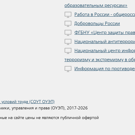
образовательным ресурсам»
Работа в России - общеросс
Добровольцы России
ФГБНУ «Центр защиты прав
Национальный антитеррори
Национальный центр инфо
терроризму и экстремизму в об
Информация по противоде
 условий труда (СОУТ ОУЭП)
ики, управления и права (ОУЭП), 2017-2026
ные на сайте цены не являются публичной офертой