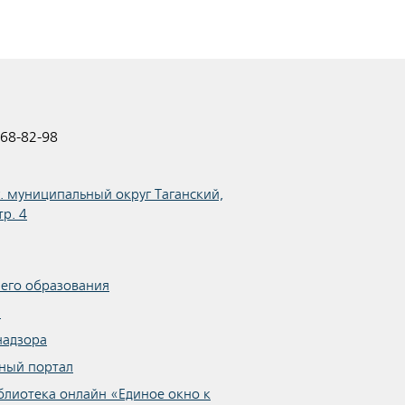
68-82-98
.г. муниципальный округ Таганский,
тр. 4
шего образования
я
надзора
ный портал
блиотека онлайн «Единое окно к