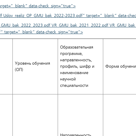
get=”_blank” data-check_sign=”true”>
 Uslov_realiz_OP_GMU_bak_2022-2023.pdf” target=”_blank” data-chec
ct_GMU_bak_2022_2023.pdf VR_GMU_bak_2021_2022.pdf VR_GMU_ba
target=”_blank” data-check_sign=”true”>
Образовательная
программа,
направленность,
Уровень обучения
профиль, шифр и
Форма обучени
(ОП)
наименование
научной
специальности
Направленность