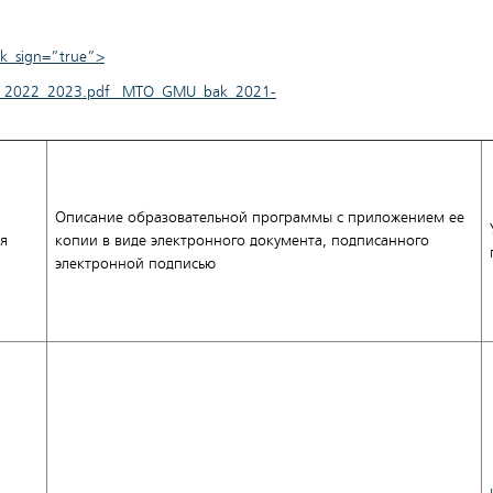
k_sign=”true”>
k_2022_2023.pdf MTO_GMU_bak_2021-
Описание образовательной программы с приложением ее
я
копии в виде электронного документа, подписанного
электронной подписью